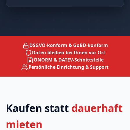
DSGVO-konform & GoBD-konform
Daten bleiben bei Ihnen vor Ort
ÖNORM & DATEV-Schnittstelle
Persönliche Einrichtung & Support
Kaufen statt
dauerhaft
mieten