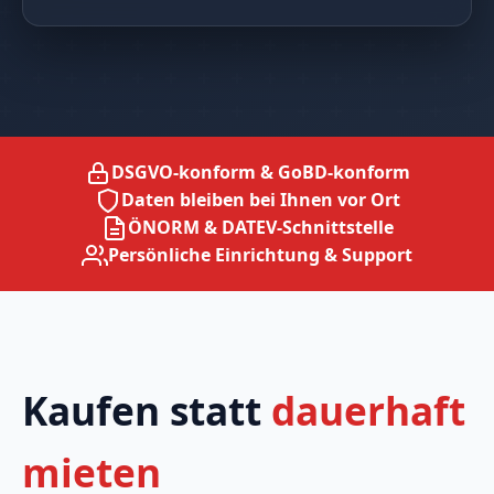
DSGVO-konform & GoBD-konform
Daten bleiben bei Ihnen vor Ort
ÖNORM & DATEV-Schnittstelle
Persönliche Einrichtung & Support
Kaufen statt
dauerhaft
mieten